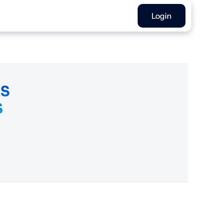
Login
OS
S