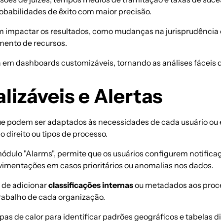
robabilidades de êxito com maior precisão.
 impactar os resultados, como mudanças na jurisprudência ou
mento de recursos.
m dashboards customizáveis, tornando as análises fáceis de i
izáveis e Alertas
ue podem ser adaptados às necessidades de cada usuário ou 
 direito ou tipos de processo.
dulo "Alarms", permite que os usuários configurem notificaçõ
vimentações em casos prioritários ou anomalias nos dados.
e de adicionar
classificações internas
ou metadados aos proces
rabalho de cada organização.
s de calor para identificar padrões geográficos e tabelas d