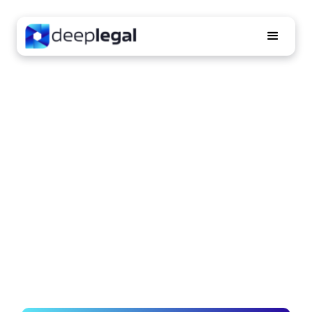
Inteligên
Sua operação
Jurídica, só que
melhor
Saneamento, rastreamento, distribuição,
interpretação de documentos e acompanhamento
de processos. Tudo em um só lugar.