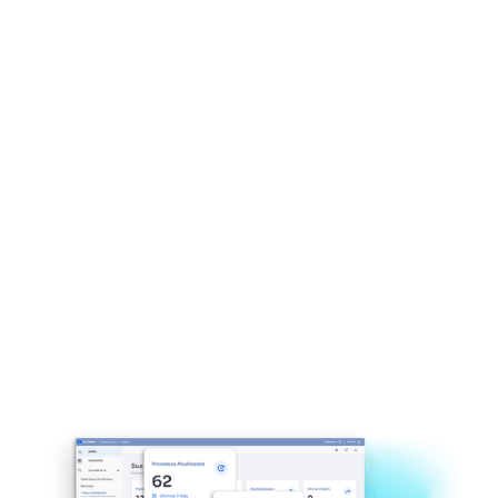
Análises e sinais
acionáveis da sua
carteira de processos
Mapeie e entenda seu portfólio de litígios com
métricas orientadas por dados. Acompanhe
resultados de casos, padrões de juízes e fatores de
risco em toda a sua carteira.
Explorar Jurimetria
Explore Inteligência de Mercado
Explore Feature Three