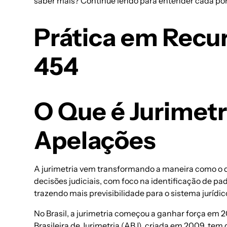
saber mais? Continue lendo para entender cada po
Prática em Recur
454
O Que é Jurimetr
Apelações
A jurimetria vem transformando a maneira como o di
decisões judiciais, com foco na identificação de 
trazendo mais previsibilidade para o sistema jurídic
No Brasil, a jurimetria começou a ganhar força em 
Brasileira de Jurimetria (ABJ), criada em 2009, te