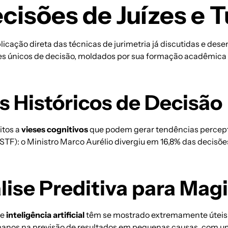
Decisões de Juízes e
aplicação direta das técnicas de jurimetria já discutidas e d
es únicos de decisão, moldados por sua formação acadêmica e
 Históricos de Decisão
itos a
vieses cognitivos
que podem gerar tendências percept
STF): o Ministro Marco Aurélio divergiu em 16,8% das decisõ
ise Preditiva para Mag
de
inteligência artificial
têm se mostrado extremamente úteis p
umanos na previsão de resultados em pequenas causas, com