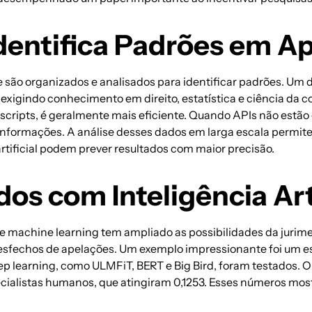
dentifica Padrões em A
que são organizados e analisados para identificar padrões. Um
exigindo conhecimento em direito, estatística e ciência da 
scripts, é geralmente mais eficiente. Quando APIs não estão
nformações. A análise desses dados em larga escala permite 
rtificial podem prever resultados com maior precisão.
os com Inteligência Arti
(IA) e machine learning tem ampliado as possibilidades da ju
desfechos de apelações. Um exemplo impressionante foi um e
p learning, como ULMFiT, BERT e Big Bird, foram testados. 
cialistas humanos, que atingiram 0,1253. Esses números mos