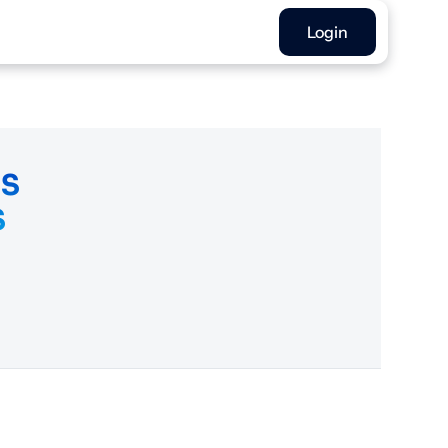
Login
OS
S