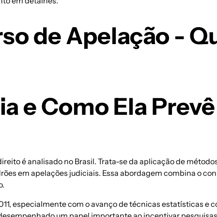
nto em detalhes.
so de Apelação - Qu
ia e Como Ela Prevê
reito é analisado no Brasil. Trata-se da aplicação de método
padrões em apelações judiciais. Essa abordagem combina o co
o.
2011, especialmente com o avanço de técnicas estatísticas e 
m desempenhado um papel importante ao incentivar pesquisas 