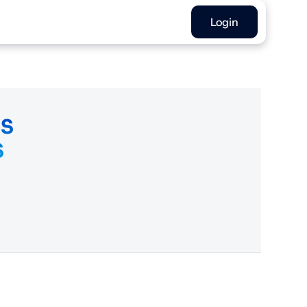
Login
OS
S