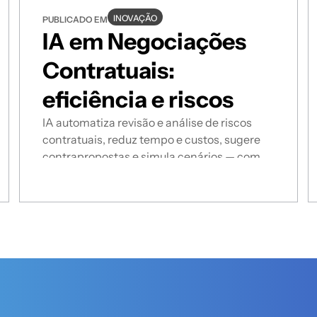
INOVAÇÃO
PUBLICADO EM
IA em Negociações
Contratuais:
eficiência e riscos
IA automatiza revisão e análise de riscos
contratuais, reduz tempo e custos, sugere
contrapropostas e simula cenários — com
validação jurídica e conformidade LGPD.